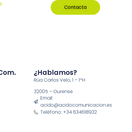
s
Contacta
 Com.
¿Hablamos?
Rúa Carlos Velo, 1 – 1ºH
32005 – Ourense
Email:
acido@acidocomunicacion.es
Teléfono: +34 634618932