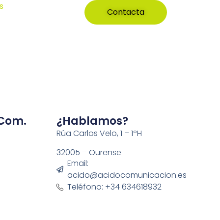
s
Contacta
 Com.
¿Hablamos?
Rúa Carlos Velo, 1 – 1ºH
32005 – Ourense
Email:
acido@acidocomunicacion.es
Teléfono: +34 634618932