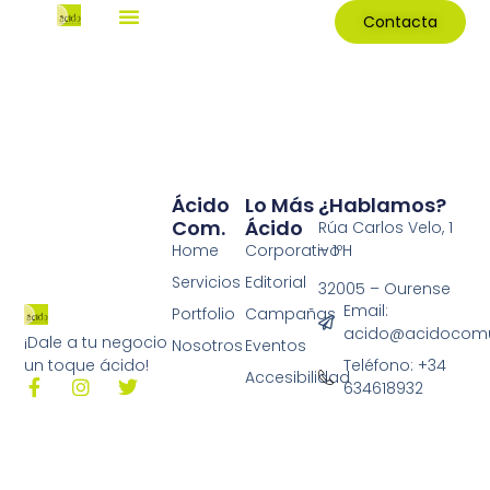
Contacta
Ácido
Lo Más
¿Hablamos?
Com.
Ácido
Rúa Carlos Velo, 1
Home
Corporativo
– 1ºH
Servicios
Editorial
32005 – Ourense
Email:
Portfolio
Campañas
acido@acidocomu
¡Dale a tu negocio
Nosotros
Eventos
Teléfono: +34
un toque ácido!
Accesibilidad
634618932