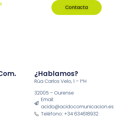
s
Contacta
 Com.
¿Hablamos?
Rúa Carlos Velo, 1 – 1ºH
32005 – Ourense
Email:
acido@acidocomunicacion.es
Teléfono: +34 634618932