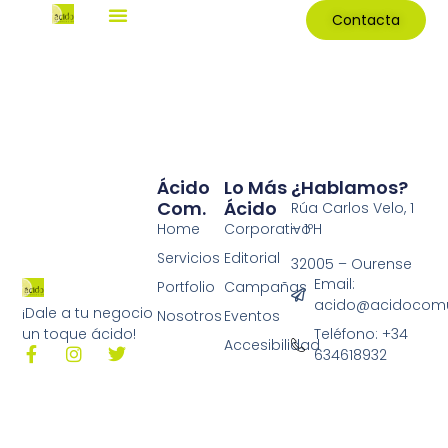
Contacta
Ácido
Lo Más
¿Hablamos?
Com.
Ácido
Rúa Carlos Velo, 1
Home
Corporativo
– 1ºH
Servicios
Editorial
32005 – Ourense
Email:
Portfolio
Campañas
acido@acidocomu
¡Dale a tu negocio
Nosotros
Eventos
Teléfono: +34
un toque ácido!
Accesibilidad
634618932