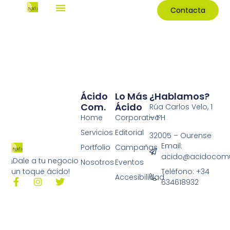
Contacta
Ácido
Lo Más
¿Hablamos?
Com.
Ácido
Rúa Carlos Velo, 1
Home
Corporativo
– 1ºH
Servicios
Editorial
32005 – Ourense
Email:
Portfolio
Campañas
acido@acidocomu
¡Dale a tu negocio
Nosotros
Eventos
Teléfono: +34
un toque ácido!
Accesibilidad
634618932