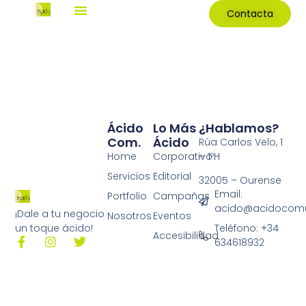
Contacta
Ácido
Lo Más
¿Hablamos?
Com.
Ácido
Rúa Carlos Velo, 1
Home
Corporativo
– 1ºH
Servicios
Editorial
32005 – Ourense
Email:
Portfolio
Campañas
acido@acidocomu
¡Dale a tu negocio
Nosotros
Eventos
Teléfono: +34
un toque ácido!
Accesibilidad
634618932