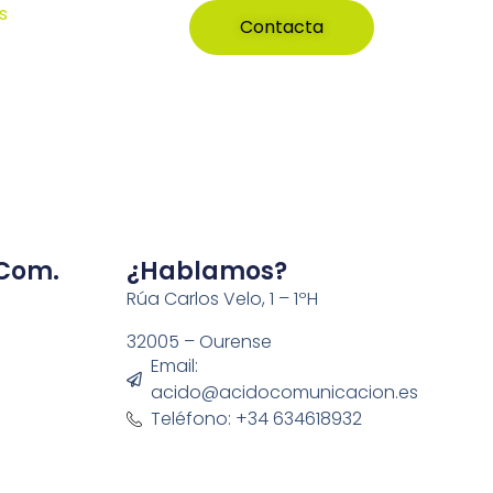
s
Contacta
 Com.
¿Hablamos?
Rúa Carlos Velo, 1 – 1ºH
32005 – Ourense
Email:
acido@acidocomunicacion.es
Teléfono: +34 634618932