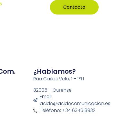
s
Contacta
 Com.
¿Hablamos?
Rúa Carlos Velo, 1 – 1ºH
32005 – Ourense
Email:
acido@acidocomunicacion.es
Teléfono: +34 634618932