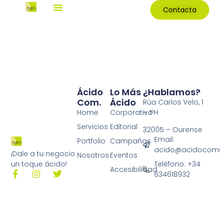
Contacta
Ácido
Lo Más
¿Hablamos?
Com.
Ácido
Rúa Carlos Velo, 1
Home
Corporativo
– 1ºH
Servicios
Editorial
32005 – Ourense
Email:
Portfolio
Campañas
acido@acidocomu
¡Dale a tu negocio
Nosotros
Eventos
Teléfono: +34
un toque ácido!
Accesibilidad
634618932