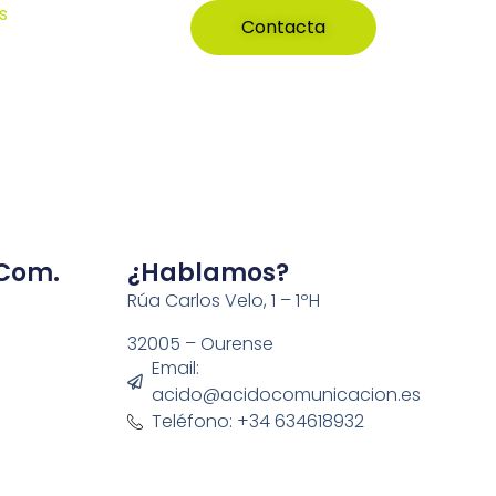
s
Contacta
 Com.
¿Hablamos?
Rúa Carlos Velo, 1 – 1ºH
32005 – Ourense
Email:
acido@acidocomunicacion.es
Teléfono: +34 634618932