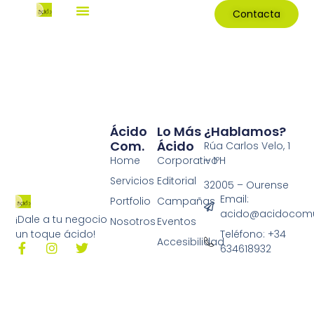
Contacta
Ácido
Lo Más
¿Hablamos?
Com.
Ácido
Rúa Carlos Velo, 1
Home
Corporativo
– 1ºH
Servicios
Editorial
32005 – Ourense
Email:
Portfolio
Campañas
acido@acidocomu
¡Dale a tu negocio
Nosotros
Eventos
Teléfono: +34
un toque ácido!
Accesibilidad
634618932