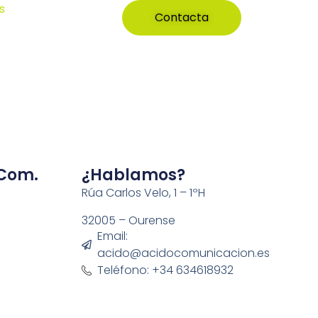
s
Contacta
 Com.
¿Hablamos?
Rúa Carlos Velo, 1 – 1ºH
32005 – Ourense
Email:
acido@acidocomunicacion.es
Teléfono: +34 634618932