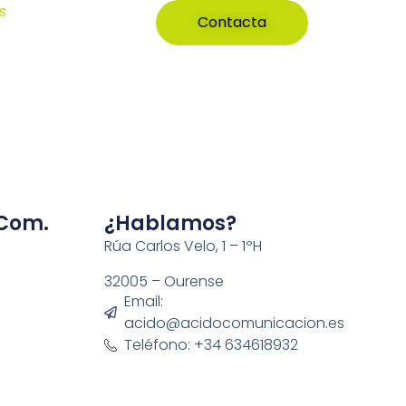
s
Contacta
 Com.
¿Hablamos?
Rúa Carlos Velo, 1 – 1ºH
32005 – Ourense
Email:
acido@acidocomunicacion.es
Teléfono: +34 634618932