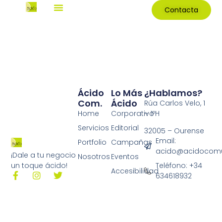
Contacta
Ácido
Lo Más
¿Hablamos?
Com.
Ácido
Rúa Carlos Velo, 1
Home
Corporativo
– 1ºH
Servicios
Editorial
32005 – Ourense
Email:
Portfolio
Campañas
acido@acidocomu
¡Dale a tu negocio
Nosotros
Eventos
Teléfono: +34
un toque ácido!
Accesibilidad
634618932