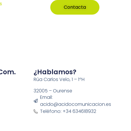
s
Contacta
 Com.
¿Hablamos?
Rúa Carlos Velo, 1 – 1ºH
32005 – Ourense
Email:
acido@acidocomunicacion.es
Teléfono: +34 634618932