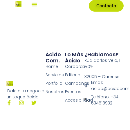
Contacta
Ácido
Lo Más
¿Hablamos?
Com.
Ácido
Rúa Carlos Velo, 1
Home
Corporativo
– 1ºH
Servicios
Editorial
32005 – Ourense
Email:
Portfolio
Campañas
acido@acidocomu
¡Dale a tu negocio
Nosotros
Eventos
Teléfono: +34
un toque ácido!
Accesibilidad
634618932