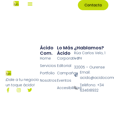
Contacta
Ácido
Lo Más
¿Hablamos?
Com.
Ácido
Rúa Carlos Velo, 1
Home
Corporativo
– 1ºH
Servicios
Editorial
32005 – Ourense
Email:
Portfolio
Campañas
acido@acidocomu
¡Dale a tu negocio
Nosotros
Eventos
Teléfono: +34
un toque ácido!
Accesibilidad
634618932