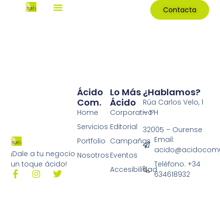
Contacta
Ácido
Lo Más
¿Hablamos?
Com.
Ácido
Rúa Carlos Velo, 1
Home
Corporativo
– 1ºH
Servicios
Editorial
32005 – Ourense
Email:
Portfolio
Campañas
acido@acidocomu
¡Dale a tu negocio
Nosotros
Eventos
Teléfono: +34
un toque ácido!
Accesibilidad
634618932