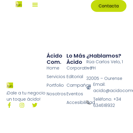
Contacta
Ácido
Lo Más
¿Hablamos?
Com.
Ácido
Rúa Carlos Velo, 1
Home
Corporativo
– 1ºH
Servicios
Editorial
32005 – Ourense
Email:
Portfolio
Campañas
acido@acidocomu
¡Dale a tu negocio
Nosotros
Eventos
Teléfono: +34
un toque ácido!
Accesibilidad
634618932