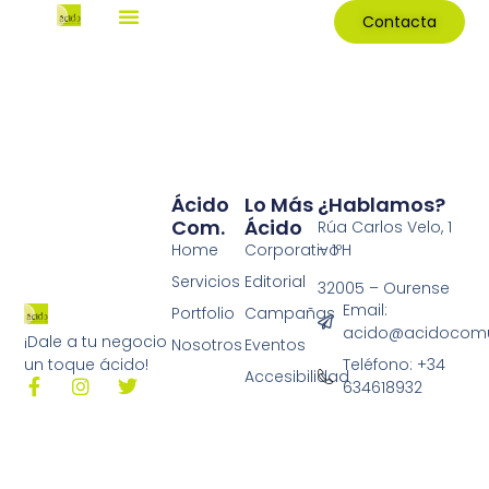
Contacta
Ácido
Lo Más
¿Hablamos?
Com.
Ácido
Rúa Carlos Velo, 1
Home
Corporativo
– 1ºH
Servicios
Editorial
32005 – Ourense
Email:
Portfolio
Campañas
acido@acidocomu
¡Dale a tu negocio
Nosotros
Eventos
Teléfono: +34
un toque ácido!
Accesibilidad
634618932