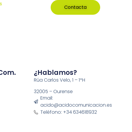
s
Contacta
 Com.
¿Hablamos?
Rúa Carlos Velo, 1 – 1ºH
32005 – Ourense
Email:
acido@acidocomunicacion.es
Teléfono: +34 634618932