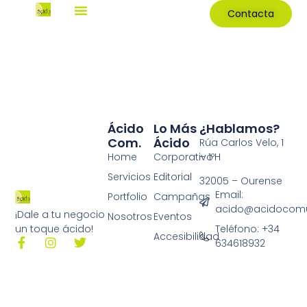
Contacta
Ácido
Lo Más
¿Hablamos?
Com.
Ácido
Rúa Carlos Velo, 1
Home
Corporativo
– 1ºH
Servicios
Editorial
32005 – Ourense
Email:
Portfolio
Campañas
acido@acidocomu
¡Dale a tu negocio
Nosotros
Eventos
Teléfono: +34
un toque ácido!
Accesibilidad
634618932