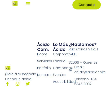
Contacta
Ácido
Lo Más
¿Hablamos?
Com.
Ácido
Rúa Carlos Velo, 1
Home
Corporativo
– 1ºH
Servicios
Editorial
32005 – Ourense
Email:
Portfolio
Campañas
acido@acidocomu
¡Dale a tu negocio
Nosotros
Eventos
Teléfono: +34
un toque ácido!
Accesibilidad
634618932