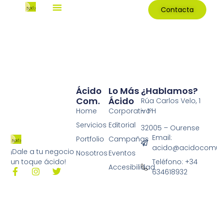
Contacta
Ácido
Lo Más
¿Hablamos?
Com.
Ácido
Rúa Carlos Velo, 1
Home
Corporativo
– 1ºH
Servicios
Editorial
32005 – Ourense
Email:
Portfolio
Campañas
acido@acidocomu
¡Dale a tu negocio
Nosotros
Eventos
Teléfono: +34
un toque ácido!
Accesibilidad
634618932