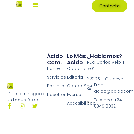
Contacta
Ácido
Lo Más
¿Hablamos?
Com.
Ácido
Rúa Carlos Velo, 1
Home
Corporativo
– 1ºH
Servicios
Editorial
32005 – Ourense
Email:
Portfolio
Campañas
acido@acidocomu
¡Dale a tu negocio
Nosotros
Eventos
Teléfono: +34
un toque ácido!
Accesibilidad
634618932