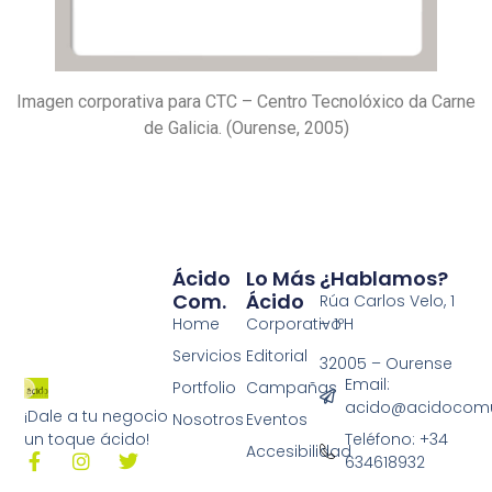
Imagen corporativa para CTC – Centro Tecnolóxico da Carne
de Galicia. (Ourense, 2005)
Ácido
Lo Más
¿Hablamos?
Com.
Ácido
Rúa Carlos Velo, 1
Home
Corporativo
– 1ºH
Servicios
Editorial
32005 – Ourense
Email:
Portfolio
Campañas
acido@acidocomu
¡Dale a tu negocio
Nosotros
Eventos
Teléfono: +34
un toque ácido!
Accesibilidad
634618932